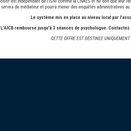
positif est indépendant de l’ISNI comme la CNAES et ne doit que leur r
servira de médiateur et pourra mener des enquêtes administratives au 
Le système mis en place au niveau local par l’ass
L’AICB rembourse jusqu’à 3 séances de psychologue. Contactez
CETTE OFFRE EST DESTINEE UNIQUEMENT