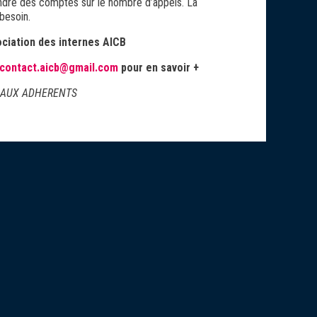
endre des comptes sur le nombre d’appels. La
besoin.
ociation des internes AICB
contact.aicb@gmail.com
pour en savoir +
 AUX ADHERENTS