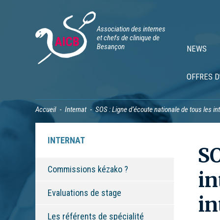
Association des internes
et chefs de clinique de
Besançon
NEWS
OFFRES D
Accueil
Internat
SOS : Ligne d’écoute nationale de tous les in
INTERNAT
SO
Commissions kézako ?
in
Evaluations de stage
in
Les référents de spécialité