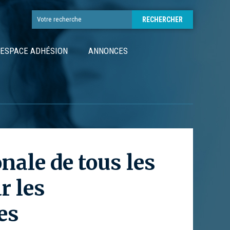
ESPACE ADHÉSION
ANNONCES
nale de tous les
r les
es