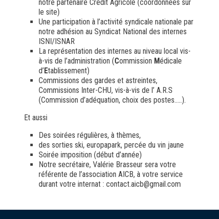
notre partenaire Crédit Agricole (coordonnées sur
le site)
Une participation à l’activité syndicale nationale par
notre adhésion au Syndicat National des internes
ISNI/ISNAR
La représentation des internes au niveau local vis-
à-vis de l’administration (
C
ommission
M
édicale
d’
E
tablissement)
Commissions des gardes et astreintes,
Commissions Inter-CHU, vis-à-vis de l’ A.R.S
(Commission d’adéquation, choix des postes…..).
Et aussi
Des soirées régulières, à thèmes,
des sorties ski, europapark, percée du vin jaune
Soirée imposition (début d’année)
Notre secrétaire, Valérie Brasseur sera votre
référente de l’association AICB, à votre service
durant votre internat : contact.aicb@gmail.com