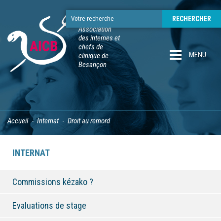
Association
des internes et
chefs de
MENU
clinique de
Besançon
Accueil
Internat
Droit au remord
INTERNAT
Commissions kézako ?
Evaluations de stage