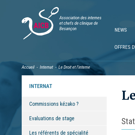
Association des internes
et chefs de clinique de
Besançon
NEWS
OFFRES D
Accueil
Internat
Le Droit et l’interne
INTERNAT
Le
Commissions kézako ?
Evaluations de stage
Stat
Les référents de spécialité