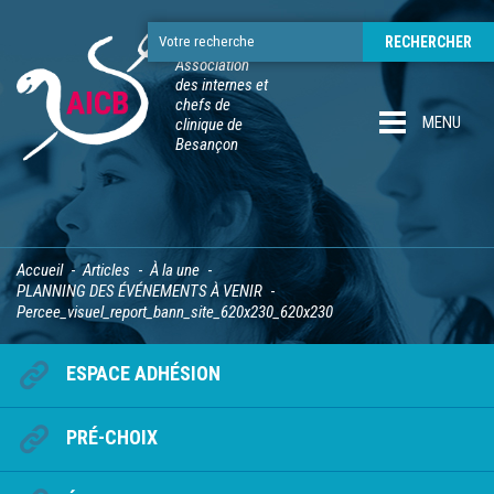
Association
des internes et
chefs de
MENU
clinique de
Besançon
Accueil
Articles
À la une
PLANNING DES ÉVÉNEMENTS À VENIR
Percee_visuel_report_bann_site_620x230_620x230
ESPACE ADHÉSION
PRÉ-CHOIX