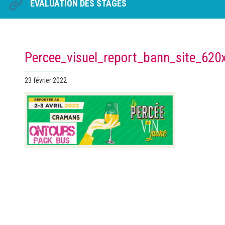
ÉVALUATION DES STAGES
Percee_visuel_report_bann_site_62
Publié
23 février 2022
le