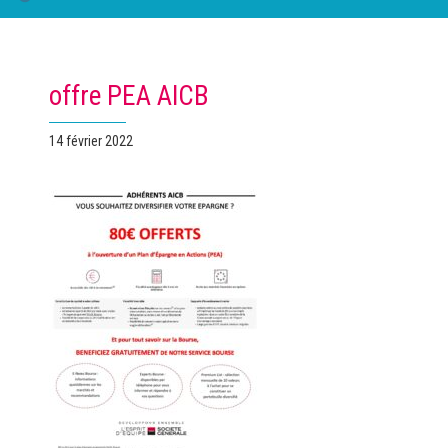
offre PEA AICB
Publié
14 février 2022
le