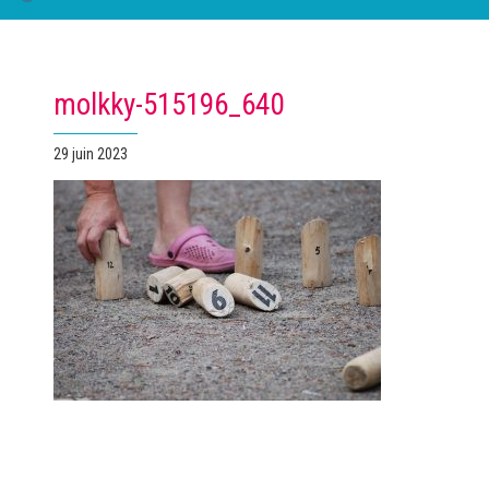
molkky-515196_640
Publié
29 juin 2023
le