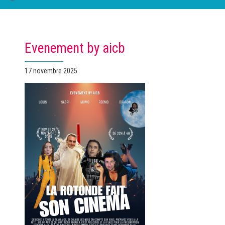
Evenement by aicb
Publié
17 novembre 2025
le