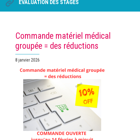
ÉVALUATION DES STAGES
Commande matériel médical
groupée = des réductions
Publié
8 janvier 2026
le