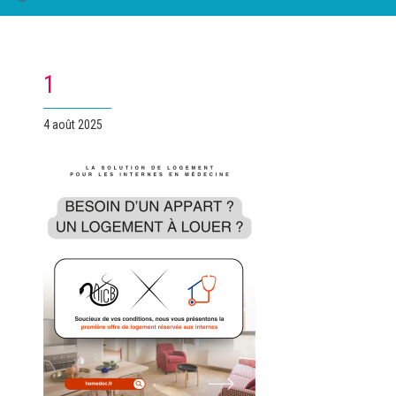
1
Publié
4 août 2025
le