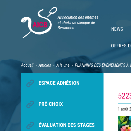
Association des internes
et chefs de clinique de
Besançon
NEWS
OFFRES D
Accueil
Articles
À la une
PLANNING DES ÉVÉNEMENTS À 
ESPACE ADHÉSION
522
PRÉ-CHOIX
Publié
1 août 
le
ÉVALUATION DES STAGES