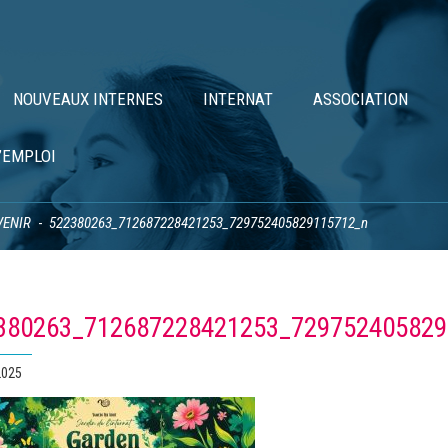
NOUVEAUX INTERNES
INTERNAT
ASSOCIATION
’EMPLOI
VENIR
522380263_712687228421253_729752405829115712_n
380263_712687228421253_729752405829
2025