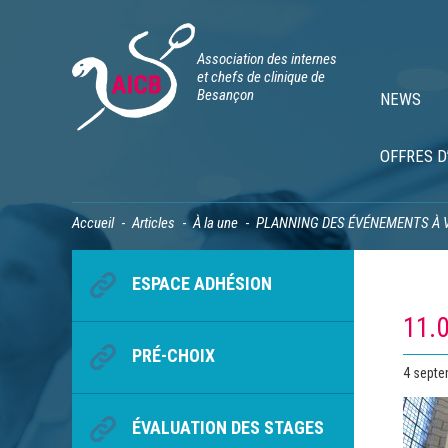
Association des internes
et chefs de clinique de
Besançon
NEWS
OFFRES D
Accueil
Articles
À la une
PLANNING DES ÉVÉNEMENTS À 
ESPACE ADHÉSION
11.0
PRÉ-CHOIX
Publié
4 septe
le
ÉVALUATION DES STAGES