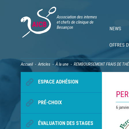
Association des internes
et chefs de clinique de
Besançon
NEWS
OFFRES D
Accueil
Articles
À la une
REMBOURSEMENT FRAIS DE TH
ESPACE ADHÉSION
PER
PRÉ-CHOIX
Publié
6 janvie
le
ÉVALUATION DES STAGES