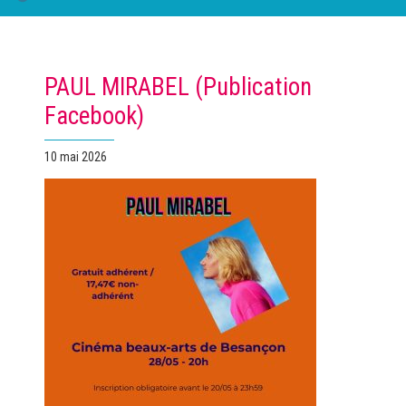
PAUL MIRABEL (Publication
Facebook)
Publié
10 mai 2026
le