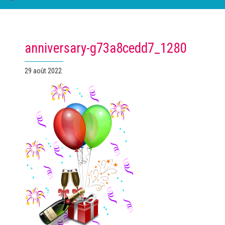
anniversary-g73a8cedd7_1280
Publié
29 août 2022
le