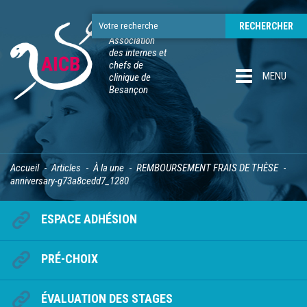
Association
des internes et
chefs de
MENU
clinique de
Besançon
Accueil
Articles
À la une
REMBOURSEMENT FRAIS DE THÈSE
anniversary-g73a8cedd7_1280
ESPACE ADHÉSION
PRÉ-CHOIX
ÉVALUATION DES STAGES