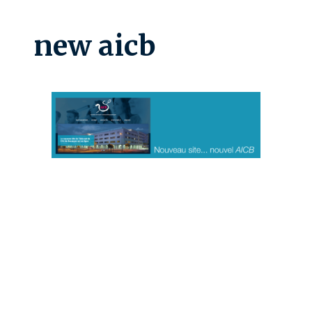
new aicb