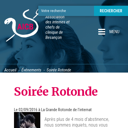
Association
des internes et
chefs de
MENU
clinique de
Besançon
Accueil
Événements
Soirée Rotonde
Soirée Rotonde
Le
02/09/2016
à
La Grande Rotonde de l'internat
Après plus de 4 mois d’abstinence,
nous sommes inquiets, nous vous