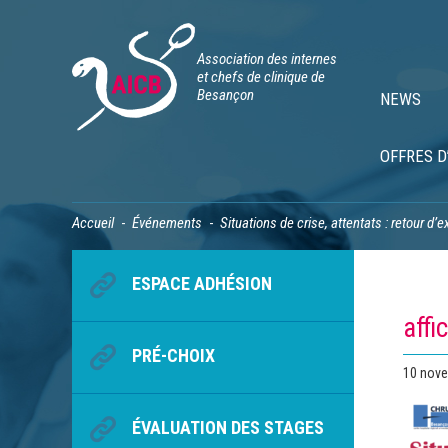
Association des internes
et chefs de clinique de
Besançon
NEWS
OFFRES D
Accueil
Événements
Situations de crise, attentats : retour d’
ESPACE ADHÉSION
affi
PRÉ-CHOIX
Publié
10 nov
le
ÉVALUATION DES STAGES