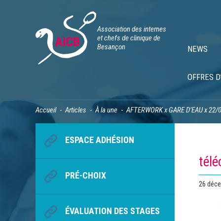
Association des internes
et chefs de clinique de
Besançon
NEWS
OFFRES D
Accueil
Articles
À la une
AFTERWORK x GARE D’EAU x 22/
ESPACE ADHÉSION
tél
PRÉ-CHOIX
Publié
26 déc
le
ÉVALUATION DES STAGES