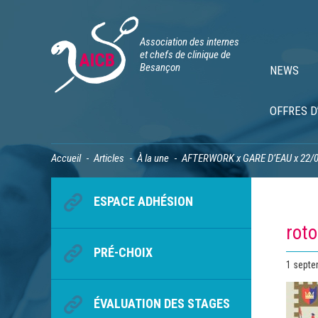
Association des internes
et chefs de clinique de
Besançon
NEWS
OFFRES D
Accueil
Articles
À la une
AFTERWORK x GARE D’EAU x 22/
ESPACE ADHÉSION
rot
PRÉ-CHOIX
Publié
1 septe
le
ÉVALUATION DES STAGES