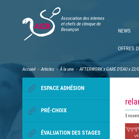
Association des internes
et chefs de clinique de
Besançon
NEWS
OFFRES D
Accueil
Articles
À la une
AFTERWORK x GARE D’EAU x 22/
ESPACE ADHÉSION
rela
PRÉ-CHOIX
Publié
3 nove
le
ÉVALUATION DES STAGES