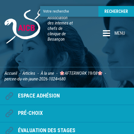
Association
des internes et
chefs de
MENU
clinique de
Besançon
Accueil
Articles
À la une
AFTERWORK 19/08
percee-du-vin-jaune-2026-1024×680
ESPACE ADHÉSION
PRÉ-CHOIX
ÉVALUATION DES STAGES