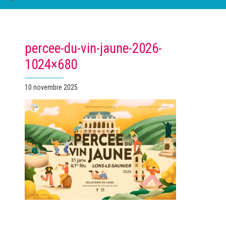
percee-du-vin-jaune-2026-
1024×680
Publié
10 novembre 2025
le