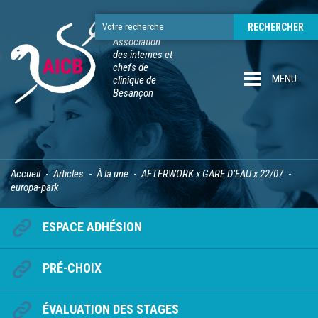
Association
des internes et
chefs de
MENU
clinique de
Besançon
Accueil
Articles
À la une
AFTERWORK x GARE D’EAU x 22/07
europa-park
ESPACE ADHÉSION
PRÉ-CHOIX
ÉVALUATION DES STAGES