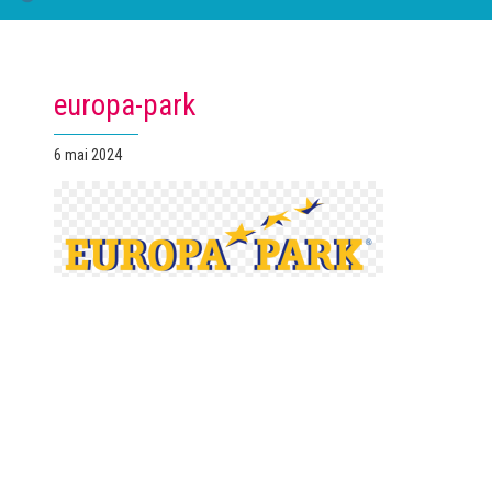
europa-park
Publié
6 mai 2024
le