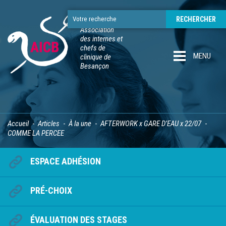
Association
des internes et
chefs de
MENU
clinique de
Besançon
Accueil
Articles
À la une
AFTERWORK x GARE D’EAU x 22/07
COMME LA PERCEE
ESPACE ADHÉSION
PRÉ-CHOIX
ÉVALUATION DES STAGES