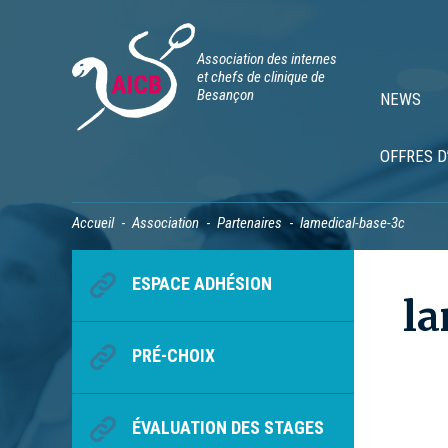
Association des internes
et chefs de clinique de
Besançon
NEWS
OFFRES D
Accueil
Association
Partenaires
lamedical-base-3c
ESPACE ADHÉSION
la
PRÉ-CHOIX
ÉVALUATION DES STAGES