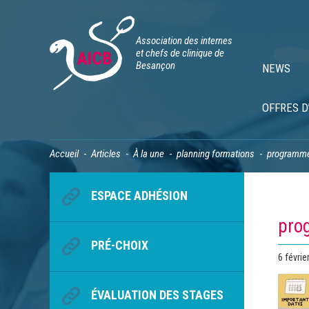
Association des internes
et chefs de clinique de
Besançon
NEWS
OFFRES D
Accueil
Articles
À la une
planning formations
programme
ESPACE ADHÉSION
pro
PRÉ-CHOIX
Publié
6 févrie
le
ÉVALUATION DES STAGES