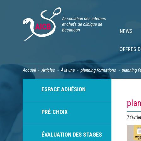
Association des internes
et chefs de clinique de
Besançon
NEWS
OFFRES D
Accueil
Articles
À la une
planning formations
planning f
ESPACE ADHÉSION
plan
PRÉ-CHOIX
Publié
7 févrie
le
ÉVALUATION DES STAGES