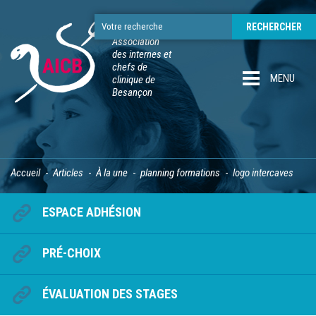
Association
des internes et
chefs de
MENU
clinique de
Besançon
Accueil
Articles
À la une
planning formations
logo intercaves
ESPACE ADHÉSION
PRÉ-CHOIX
ÉVALUATION DES STAGES