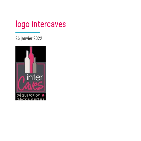
logo intercaves
Publié
26 janvier 2022
le