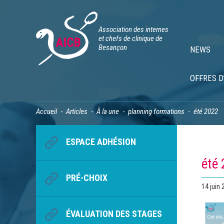
Association des internes
et chefs de clinique de
Besançon
NEWS
OFFRES D
Accueil
Articles
À la une
planning formations
été 2022
ESPACE ADHÉSION
été
PRÉ-CHOIX
Publié
14 juin
le
ÉVALUATION DES STAGES