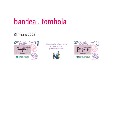
bandeau tombola
Publié
31 mars 2023
le