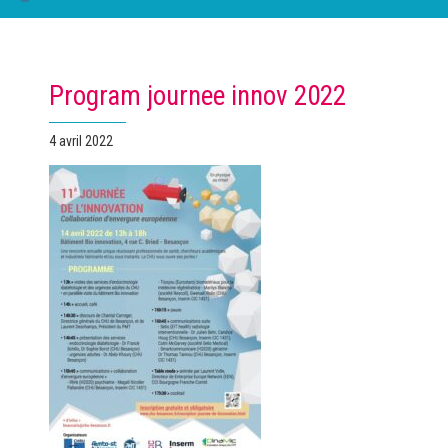
Program journee innov 2022
Publié
4 avril 2022
le